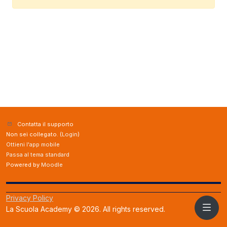
Contatta il supporto
Non sei collegato. (
Login
)
Ottieni l'app mobile
Passa al tema standard
Powered by
Moodle
Privacy Policy
La Scuola Academy © 2026. All rights reserved.