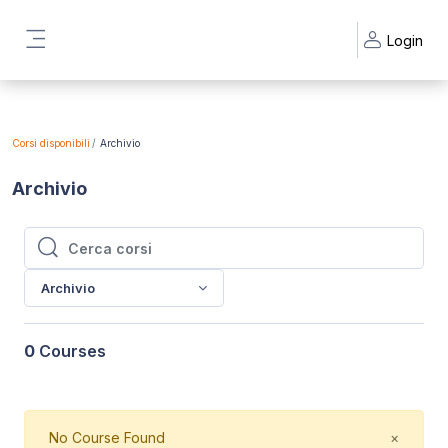
Vai al contenuto principale
Login
Pannello laterale
Corsi disponibili
Archivio
Archivio
Cerca corsi
Cerca corsi
Archivio
0
Courses
Close
No Course Found
×