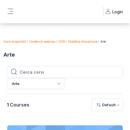
Vai al contenuto principale
Login
Pannello laterale
Corsi disponibili
Contenuti webinar
2018
Didattica disciplinare
Arte
Arte
Cerca corsi
Cerca corsi
Arte
1
Courses
Default