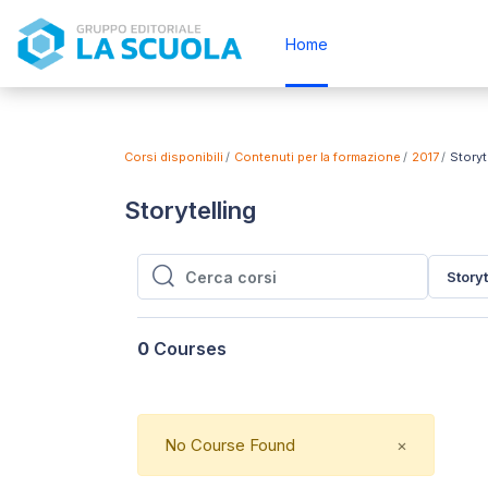
Vai al contenuto principale
Home
Corsi disponibili
Contenuti per la formazione
2017
Storyt
Storytelling
Storyt
Cerca corsi
Cerca corsi
0
Courses
Close
No Course Found
×