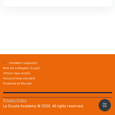
Contatta il supporto
Non sei collegato. (
Login
)
Ottieni l'app mobile
Passa al tema standard
Powered by
Moodle
Privacy Policy
La Scuola Academy © 2026. All rights reserved.