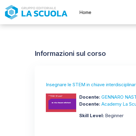
Vai al contenuto principale
Home
Informazioni sul corso
Insegnare le STEM in chiave interdisciplin
Docente:
GENNARO NAST
Docente:
Academy La Scu
Skill Level
:
Beginner