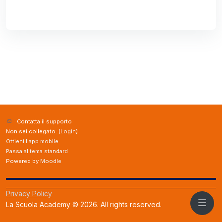
Contatta il supporto
Non sei collegato. (
Login
)
Ottieni l'app mobile
Passa al tema standard
Powered by
Moodle
Privacy Policy
La Scuola Academy © 2026. All rights reserved.