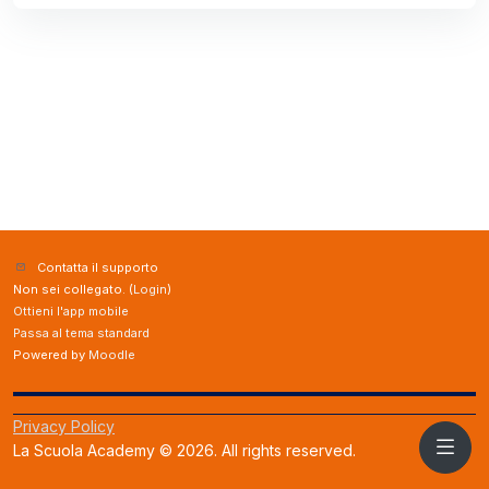
Contatta il supporto
Non sei collegato. (
Login
)
Ottieni l'app mobile
Passa al tema standard
Powered by
Moodle
Privacy Policy
La Scuola Academy © 2026. All rights reserved.