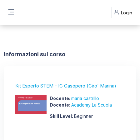
Vai al contenuto principale
Login
Pannello laterale
Informazioni sul corso
Kit Esperto STEM - IC Casopero (Ciro' Marina)
Docente:
maria castrillo
Docente:
Academy La Scuola
Skill Level
:
Beginner